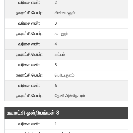
2
சின்னமனூா்
3
கூடலூா்
4
கம்பம்
5
பெரியகுளம்
6
தேனி அல்லிநகரம்
ஊராட்சி ஒன்றியங்கள் 8
1