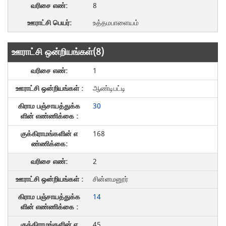
8
உத்தமபாளையம்
ஊராட்சி ஒன்றியங்கள்(8)
1
ஆண்டிபட்டி
30
168
2
சின்னமனூர்
14
45