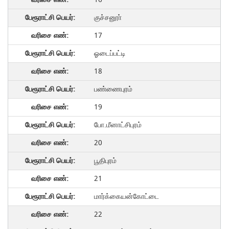
குச்சனூா்
17
ஓடைப்பட்டி
18
பண்ணைபுரம்
19
போ.மீனாட்சிபுரம்
20
பூதிபுரம்
21
மார்க்கையன்கோட்டை
22