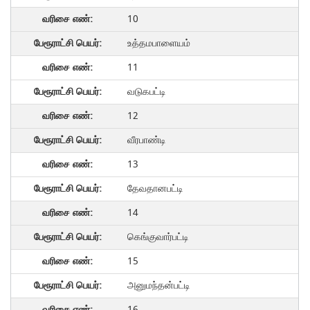
10
உத்தமபாளையம்
11
வடுகபட்டி
12
வீரபாண்டி
13
தேவதானபட்டி
14
கெங்குவார்பட்டி
15
அனுமந்தன்பட்டி
16