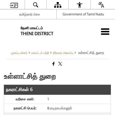
தமிழ்நாடு அரசு
Government of Tamil Nadu
தேனி மாவட்டம்
THENI DISTRICT
உள்ளாட்சித் துறை
முகப்பு பக்கம்
மாவட்டம் பற்றி
நிர்வாக அமைப்பு
உள்ளாட்சித் துறை
நகராட்சிகள் 6
1
போடிநாயக்கனூா்