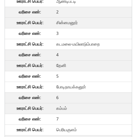
ஆண்டிபட்டி
2
சின்னமனூர்
3
கடமலை-மயிலாடும்பாறை
4
தேனி
5
போடிநாயக்கனூா்
6
கம்பம்
7
பெரியகுளம்