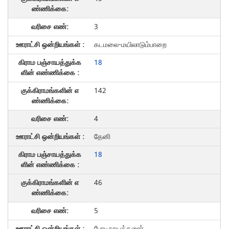
3
கடமலை-மயிலாடும்பாறை
18
142
4
தேனி
18
46
5
போடிநாயக்கனூா்