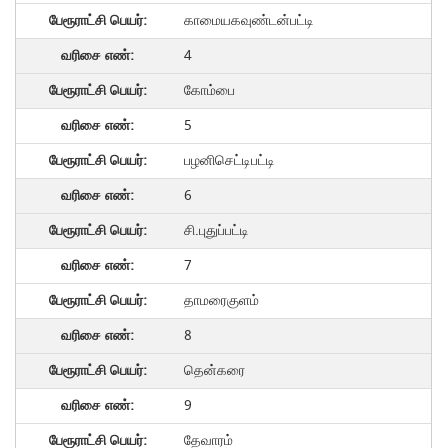
காமையகவுண்டன்பட்டி
4
கோம்பை
5
பழனிசெட்டிபட்டி
6
சி.புதுப்பட்டி
7
தாமரைகுளம்
8
தென்கரை
9
தேவாரம்